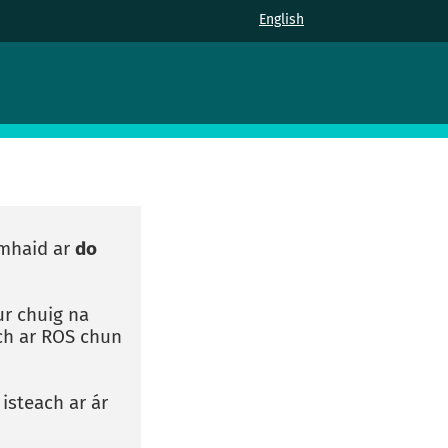
English
omhaid ar
do
ur chuig na
ach ar ROS chun
isteach ar ár