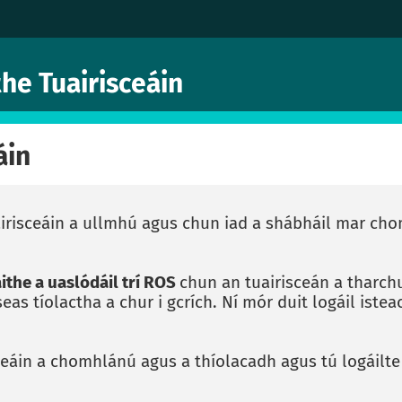
the Tuairisceáin
áin
airisceáin a ullmhú agus chun iad a shábháil mar ch
aithe a uaslódáil trí ROS
chun an tuairisceán a tharch
eas tíolactha a chur i gcrích. Ní mór duit logáil iste
ceáin a chomhlánú agus a thíolacadh agus tú logáilte 