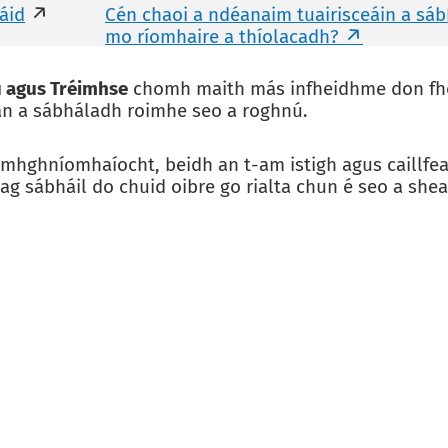
sáid
Cén chaoi a ndéanaim tuairisceáin a sáb
mo ríomhaire a thíolacadh?
ú agus Tréimhse
chomh maith más infheidhme don fho
eán a sábháladh roimhe seo a roghnú.
hghníomhaíocht, beidh an t-am istigh agus caillfea
g sábháil do chuid oibre go rialta chun é seo a shea