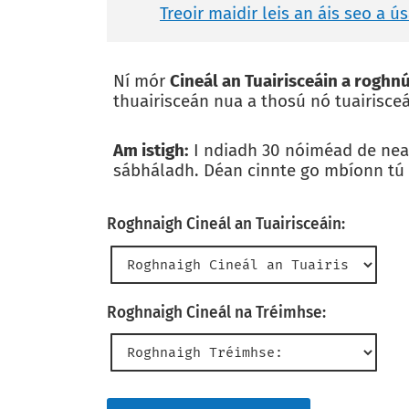
Treoir maidir leis an áis seo a ú
Ní mór
Cineál an Tuairisceáin a roghn
thuairisceán nua a thosú nó tuairisc
Am istigh:
I ndiadh 30 nóiméad de neam
sábháladh. Déan cinnte go mbíonn tú a
Roghnaigh Cineál an Tuairisceáin:
Roghnaigh Cineál na Tréimhse: