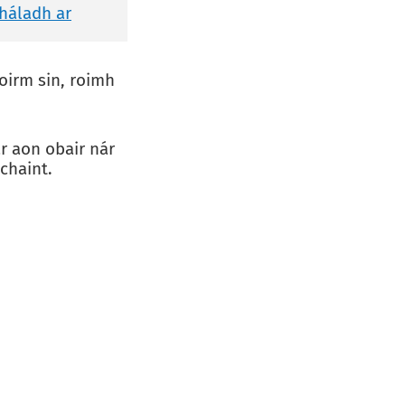
háladh ar
irm sin, roimh
r aon obair nár
chaint.