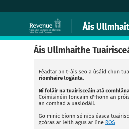
Áis Ullmhai
Áis Ullmhaithe Tuairisce
Féadtar an t-áis seo a úsáid chun tu
ríomhaire logánta.
Ní foláir na tuairisceáin atá comhlán
Coimisinéirí Ioncaim d'fhonn an próis
an comhad a uaslódáil.
Go minic bíonn sé níos éasca tuairis
gcóras ar leith agus ar líne
ROS