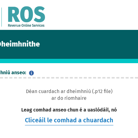
Dheimhnithe
hniú anseo:
Déan cuardach ar dheimhniú (.p12 file)
ar do ríomhaire
Leag comhad anseo chun é a uaslódáil, nó
Cliceáil le comhad a chuardach