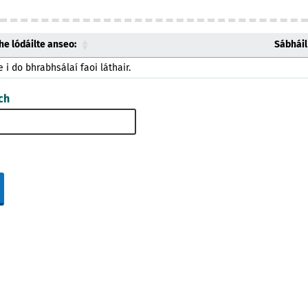
e lódáilte anseo:
Sábháil
 i do bhrabhsálaí faoi láthair.
ch