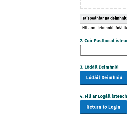
Taispeánfar na deimhnith
Níl aon deimhniú lódáilte
2. Cuir Pasfhocal istea
3. Lódáil Deimhniú
Lódáil Deimhniú
4. Fill ar Logáil isteach
Return to Login